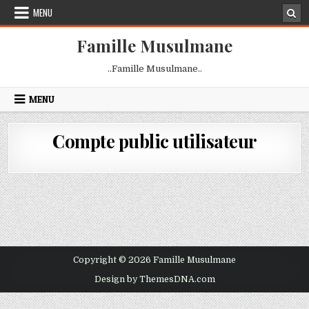
Skip
MENU
to
content
Famille Musulmane
..Famille Musulmane..
MENU
Compte public utilisateur
Copyright © 2026 Famille Musulmane
Design by ThemesDNA.com