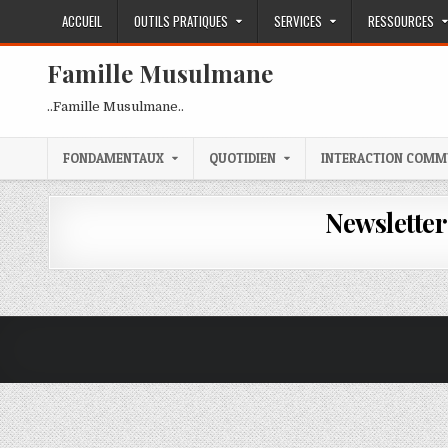
Skip
ACCUEIL
OUTILS PRATIQUES
SERVICES
RESSOURCES
to
content
Famille Musulmane
..Famille Musulmane..
FONDAMENTAUX
QUOTIDIEN
INTERACTION COMM
Newsletter